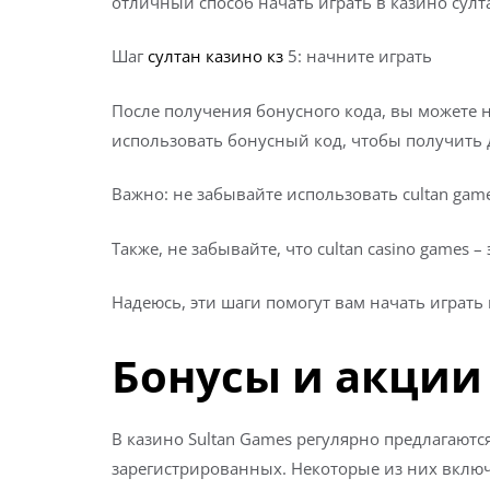
отличный способ начать играть в казино сул
Шаг
султан казино кз
5: начните играть
После получения бонусного кода, вы можете н
использовать бонусный код, чтобы получить
Важно: не забывайте использовать сultan ga
Также, не забывайте, что сultan casino games
Надеюсь, эти шаги помогут вам начать играть
Бонусы и акции 
В казино Sultan Games регулярно предлагают
зарегистрированных. Некоторые из них вклю