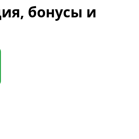
ция, бонусы и