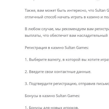
Также, вам может быть интересно, что Sultan
отличный способ начать играть в казино и 
В любом случае, мы рекомендуем вам регистра
выплаты, что обеспечит вам насладительный 
Регистрация в казино Sultan Games:
1. Выберите валюту, в которой вы хотите игра
2. Введите свои контактные данные.
3. Подтвердите регистрацию, отправив письм
Бонусы в казино Sultan Games:
1. Бонусы для новых игроков.