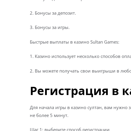
2. Бонусы за депозит.
3. Бонусы за игры.
Быстрые выплаты в казино Sultan Games:
1. Казино использует несколько способов опл
2. Вы можете получать свои выигрыши в любо
Регистрация в к
Для начала игры в казино султан, вам нужно з
не более 5 минут.
Шаг 1: выберите способ регистрации