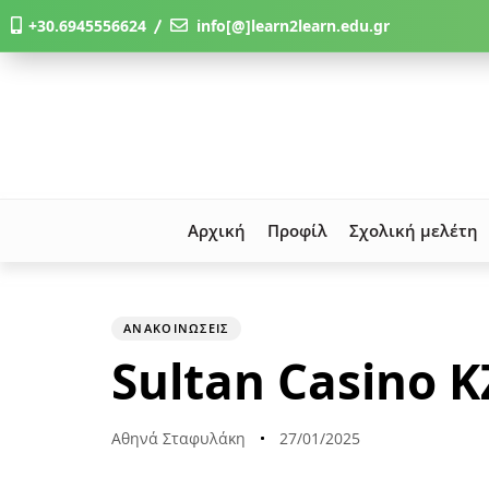
+30.6945556624 〳
info[@]learn2learn.edu.gr
Αρχική
Προφίλ
Σχολική μελέτη
ΑΝΑΚΟΙΝΩΣΕΙΣ
PUBLISHED
Author
Published
Sultan Casino 
IN:
on:
Αθηνά Σταφυλάκη
27/01/2025