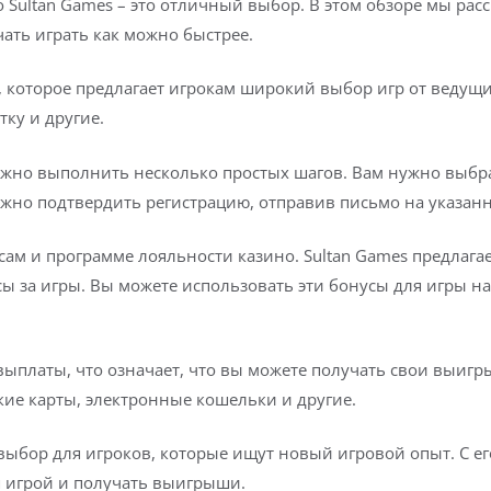
 Sultan Games – это отличный выбор. В этом обзоре мы ра
ать играть как можно быстрее.
, которое предлагает игрокам широкий выбор игр от ведущи
тку и другие.
ужно выполнить несколько простых шагов. Вам нужно выбрат
ужно подтвердить регистрацию, отправив письмо на указан
сам и программе лояльности казино. Sultan Games предлага
усы за игры. Вы можете использовать эти бонусы для игры 
 выплаты, что означает, что вы можете получать свои выиг
кие карты, электронные кошельки и другие.
 выбор для игроков, которые ищут новый игровой опыт. С 
 игрой и получать выигрыши.