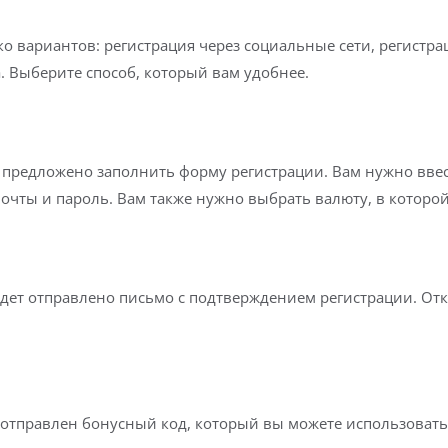
ко вариантов: регистрация через социальные сети, регист
 Выберите способ, который вам удобнее.
т предложено заполнить форму регистрации. Вам нужно ввес
очты и пароль. Вам также нужно выбрать валюту, в которой
дет отправлено письмо с подтверждением регистрации. Отк
 отправлен бонусный код, который вы можете использовать 