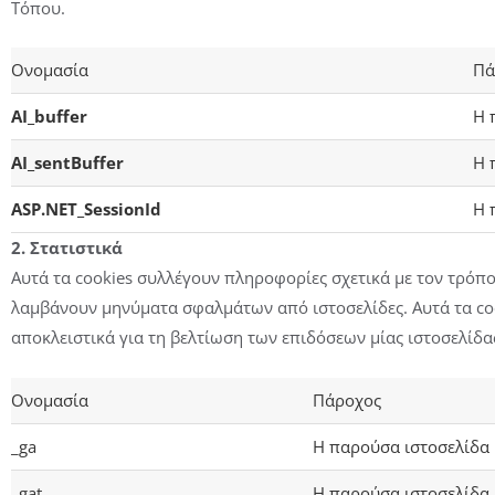
Τόπου.
Ονομασία
Πά
AI_buffer
Η 
AI_sentBuffer
Η 
ASP.NET_SessionId
Η 
2. Στατιστικά
Αυτά τα cookies συλλέγουν πληροφορίες σχετικά με τον τρόπο
λαμβάνουν μηνύματα σφαλμάτων από ιστοσελίδες. Αυτά τα co
αποκλειστικά για τη βελτίωση των επιδόσεων μίας ιστοσελίδα
Ονομασία
Πάροχος
_ga
Η παρούσα ιστοσελίδα
_gat
Η παρούσα ιστοσελίδα