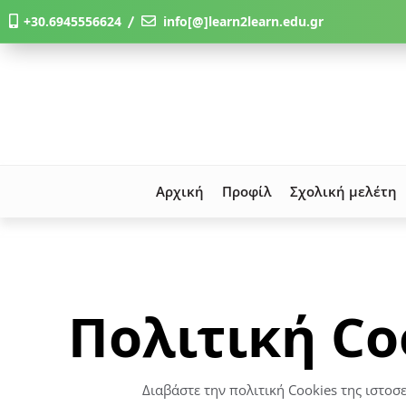
+30.6945556624 〳
info[@]learn2learn.edu.gr
Αρχική
Προφίλ
Σχολική μελέτη
Πολιτική Co
Διαβάστε την πολιτική Cookies της ιστοσ