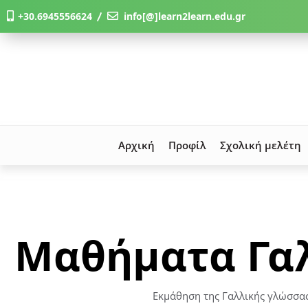
+30.6945556624 〳
info[@]learn2learn.edu.gr
Αρχική
Προφίλ
Σχολική μελέτη
Μαθήματα Γα
Εκμάθηση της Γαλλικής γλώσσα