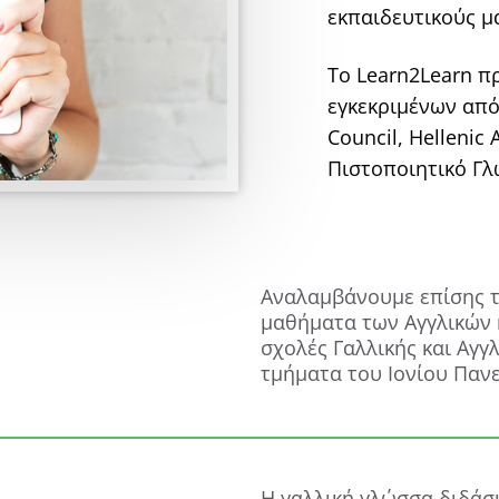
εκπαιδευτικούς μ
Το Learn2Learn π
εγκεκριμένων από 
Council, Hellenic 
Πιστοποιητικό Γλ
Αναλαμβάνουμε επίσης τ
μαθήματα των Αγγλικών κ
σχολές Γαλλικής και Αγγ
τμήματα του Ιονίου Παν
Η γαλλική γλώσσα διδάσκ