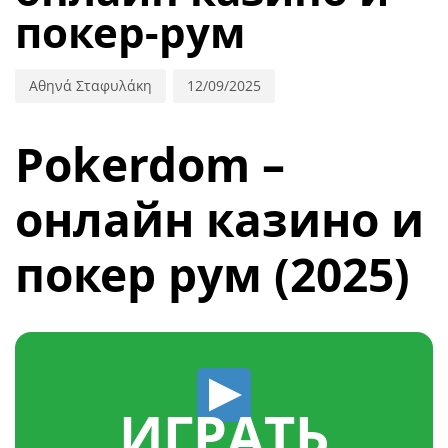
покер-рум
Αθηνά Σταφυλάκη
12/09/2025
Pokerdom –
онлайн казино и
покер рум (2025)
ИГРАТЬ