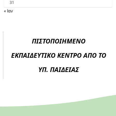
31
« Ιαν
ΠΙΣΤΟΠΟΙΗΜΕΝΟ
ΕΚΠΑΙΔΕΥΤΙΚΟ ΚΕΝΤΡΟ ΑΠΟ ΤΟ
ΥΠ. ΠΑΙΔΕΙΑΣ