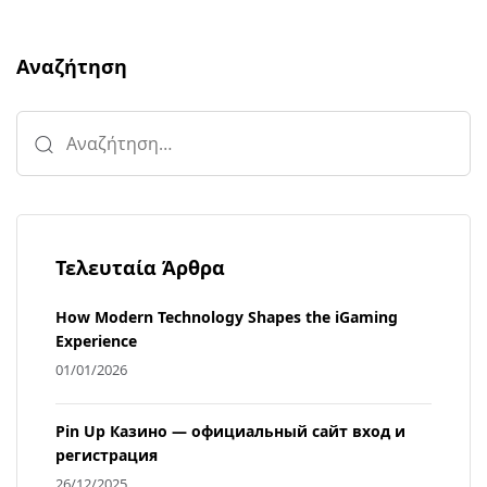
Αναζήτηση
Τελευταία Άρθρα
How Modern Technology Shapes the iGaming
Experience
01/01/2026
Pin Up Казино — официальный сайт вход и
регистрация
26/12/2025