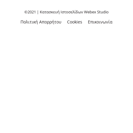
©2021 |
Κατασκευή Ιστοσελίδων Webex Studio
Πολιτική Απορρήτου
Cookies
Επικοινωνία