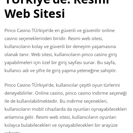
Web Sitesi
Pinco Casino TÜrkiye’de en güvenli ve güvenilir online
casino seçeneklerinden biridir. Resmi web sitesi,
kullanıcıların kolay ve güvenli bir deneyim yaşamasına
olanak tanır. Web sitesi, kullanıcıların pinco casino giriş
yapabilmeleri için özel bir giriş sayfası sunar. Bu sayfa,
kullanıcı adı ve şifre ile giriş yapma yeteneğine sahiptir.
Pinco Casino TÜrkiye’de, kullanıcılar çeşitli oyun türlerini
deneyebilirler. Online casino, pinco casino indirme seçeneği
ile de kullanılabilmektedir. Bu indirme seçenekleri,
kullanıcıların mobil cihazlarda da oyunları oynayabilecekleri
anlamına gelir. Resmi web sitesi, kullanıcıların oyunları
kolayca bulabilecekleri ve oynayabilecekleri bir arayüze