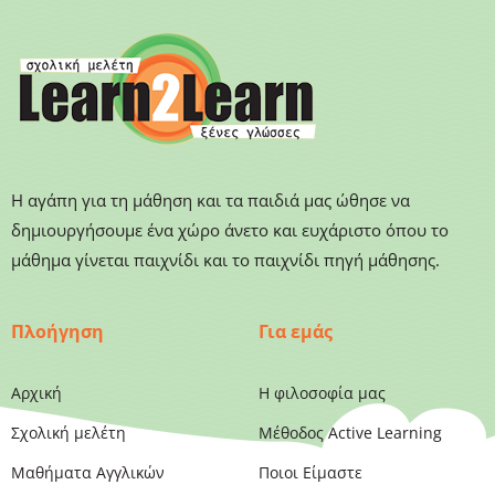
Η αγάπη για τη μάθηση και τα παιδιά μας ώθησε να
δημιουργήσουμε ένα χώρο άνετο και ευχάριστο όπου το
μάθημα γίνεται παιχνίδι και το παιχνίδι πηγή μάθησης.
Πλοήγηση
Για εμάς
Αρχική
Η φιλοσοφία μας
Σχολική μελέτη
Μέθοδος Active Learning
Μαθήματα Αγγλικών
Ποιοι Είμαστε