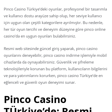
Pinco Casino Türkiye’deki oyunlar, profesyonel bir tasarımla
ve kullanıcı dostu arayüze sahip olup, her seviye kullanıcı
için uygun olan çeşitli kategorilere ayrılmıştır. Bu nedenle,
her tür oyun tercihi ve deneyim düzeyine göre pinco online
casino’da en uygun oyunları bulabilirsiniz.
Resmi web sitesinde güncel giriş yaparak, pinco casino
oyunlarını deneyebilir, pinco casino indirme işlemiyle mobil
cihazlarda da oynayabilirsiniz. Güvenlik ve şifreleme
teknolojileriyle korunan bu platform, kullanıcıların bilgilerini
ve para yatırımlarını korurken, pinco casino Türkiye’de en
eğlenceli ve güvenli oyun deneyimi sunar.
Pinco Casino
TÜrkiye’de: Resmi