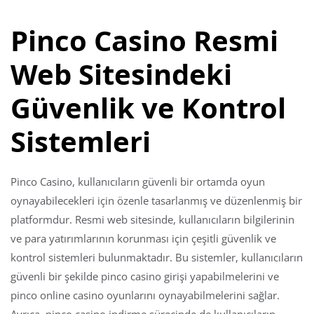
Pinco Casino Resmi
Web Sitesindeki
Güvenlik ve Kontrol
Sistemleri
Pinco Casino, kullanıcıların güvenli bir ortamda oyun
oynayabilecekleri için özenle tasarlanmış ve düzenlenmiş bir
platformdur. Resmi web sitesinde, kullanıcıların bilgilerinin
ve para yatırımlarının korunması için çeşitli güvenlik ve
kontrol sistemleri bulunmaktadır. Bu sistemler, kullanıcıların
güvenli bir şekilde pinco casino girişi yapabilmelerini ve
pinco online casino oyunlarını oynayabilmelerini sağlar.