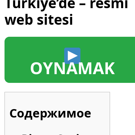
Türkiye’de – resmi
web sitesi
OYNAMAK
Содержимое