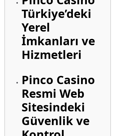
Türkiye’deki
Yerel
İmkanları ve
Hizmetleri
Pinco Casino
Resmi Web
Sitesindeki
Güvenlik ve
Kontrol