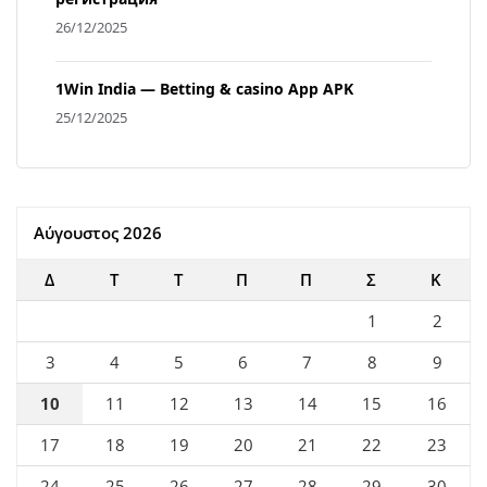
26/12/2025
1Win India — Betting & casino App APK
25/12/2025
Αύγουστος 2026
Δ
Τ
Τ
Π
Π
Σ
Κ
1
2
3
4
5
6
7
8
9
10
11
12
13
14
15
16
17
18
19
20
21
22
23
24
25
26
27
28
29
30