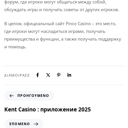
форум, где игроки могут общаться между собой,
обсуждать игры и получать советы от других игроков.
В целом, официальный сайт Pinco Casino – это место,
где игроки могут насладиться играми, получать
преимущества и функции, а также получать поддержку
и помощь.
ΔΙΑΜΟΊΡΑΣΕ
ΠΡΟΗΓΟΎΜΕΝΟ
Kent Casino : приложение 2025
ΕΠΌΜΕΝΟ