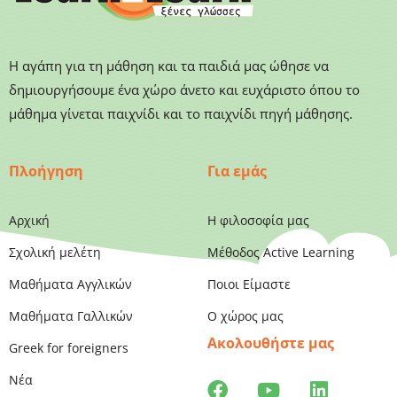
Η αγάπη για τη μάθηση και τα παιδιά μας ώθησε να
δημιουργήσουμε ένα χώρο άνετο και ευχάριστο όπου το
μάθημα γίνεται παιχνίδι και το παιχνίδι πηγή μάθησης.
Πλοήγηση
Για εμάς
Αρχική
Η φιλοσοφία μας
Σχολική μελέτη
Μέθοδος Active Learning
Μαθήματα Αγγλικών
Ποιοι Είμαστε
Μαθήματα Γαλλικών
Ο χώρος μας
Ακολουθήστε μας
Greek for foreigners
Νέα