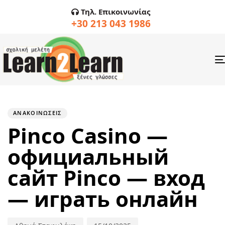
Τηλ. Επικοινωνίας
+30 213 043 1986
PUBLISHED
Author
Published
IN:
on:
ΑΝΑΚΟΙΝΩΣΕΙΣ
Pinco Casino —
официальный
сайт Pinco — вход
— играть онлайн