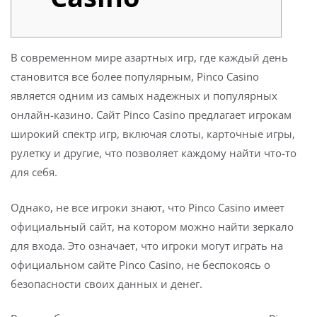
В современном мире азартных игр, где каждый день
становится все более популярным, Pinco Casino
является одним из самых надежных и популярных
онлайн-казино. Сайт Pinco Casino предлагает игрокам
широкий спектр игр, включая слоты, карточные игры,
рулетку и другие, что позволяет каждому найти что-то
для себя.
Однако, не все игроки знают, что Pinco Casino имеет
официальный сайт, на котором можно найти зеркало
для входа. Это означает, что игроки могут играть на
официальном сайте Pinco Casino, не беспокоясь о
безопасности своих данных и денег.