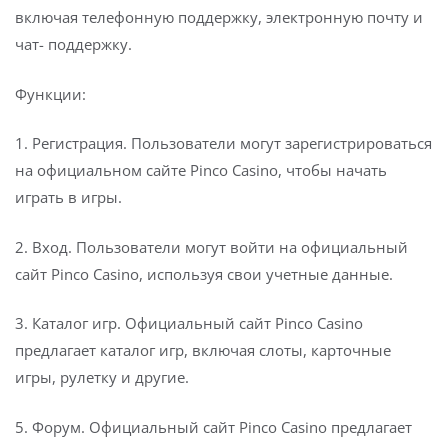
включая телефонную поддержку, электронную почту и
чат- поддержку.
Функции:
1. Регистрация. Пользователи могут зарегистрироваться
на официальном сайте Pinco Casino, чтобы начать
играть в игры.
2. Вход. Пользователи могут войти на официальный
сайт Pinco Casino, используя свои учетные данные.
3. Каталог игр. Официальный сайт Pinco Casino
предлагает каталог игр, включая слоты, карточные
игры, рулетку и другие.
5. Форум. Официальный сайт Pinco Casino предлагает