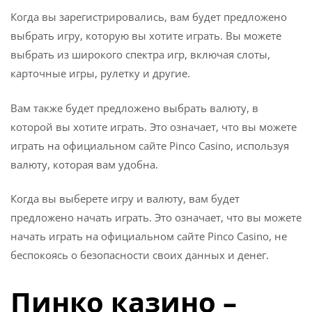
Когда вы зарегистрировались, вам будет предложено
выбрать игру, которую вы хотите играть. Вы можете
выбрать из широкого спектра игр, включая слоты,
карточные игры, рулетку и другие.
Вам также будет предложено выбрать валюту, в
которой вы хотите играть. Это означает, что вы можете
играть на официальном сайте Pinco Casino, используя
валюту, которая вам удобна.
Когда вы выберете игру и валюту, вам будет
предложено начать играть. Это означает, что вы можете
начать играть на официальном сайте Pinco Casino, не
беспокоясь о безопасности своих данных и денег.
Пинко казино –