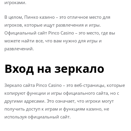
игроками.
В целом, Пинко казино – это отличное место для
игроков, которые ищут развлечения и игры.
Официальный сайт Pinco Casino – это место, где вы
можете найти все, что вам нужно для игры и
развлечений.
Вход на зеркало
Зеркало сайта Pinco Casino – это веб-страницы, которые
копируют функции и игры официального сайта, но с
другими адресами. Это означает, что игроки могут
получить доступ к играм и функциям казино, не
используя официальный сайт.