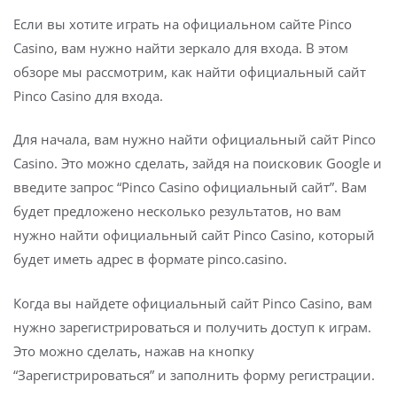
Если вы хотите играть на официальном сайте Pinco
Casino, вам нужно найти зеркало для входа. В этом
обзоре мы рассмотрим, как найти официальный сайт
Pinco Casino для входа.
Для начала, вам нужно найти официальный сайт Pinco
Casino. Это можно сделать, зайдя на поисковик Google и
введите запрос “Pinco Casino официальный сайт”. Вам
будет предложено несколько результатов, но вам
нужно найти официальный сайт Pinco Casino, который
будет иметь адрес в формате pinco.casino.
Когда вы найдете официальный сайт Pinco Casino, вам
нужно зарегистрироваться и получить доступ к играм.
Это можно сделать, нажав на кнопку
“Зарегистрироваться” и заполнить форму регистрации.