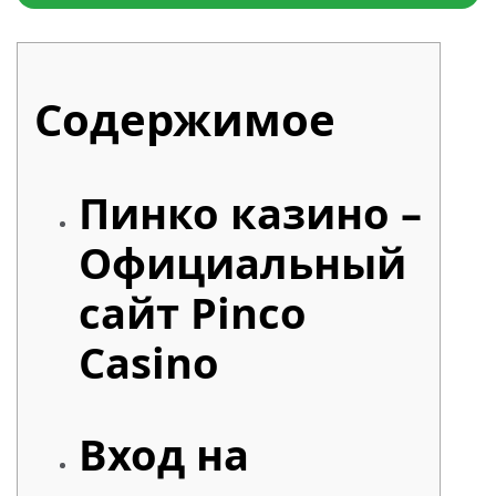
Содержимое
Пинко казино –
Официальный
сайт Pinco
Casino
Вход на