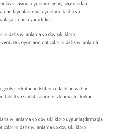
u onlayn casino, oyunların geniş seçimindən
o-dan faydalanmaq, oyunların təhlili və
ğunlaşdırmaqla yararlıdır.
ərini daha iyi anlama və dəyişikliklərə
verir. Bu, oyunların nəticələrini daha iyi anlama
 geniş seçimindən istifadə edə bilən və hər
təhlili və statistikalarının izlənməsini imkan
i daha iyi anlama və dəyişikliklərə uyğunlaşdırmaqla
əticələrini daha iyi anlama və dəyişikliklərə