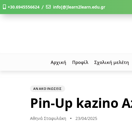
+30.6945556624 〳
info[@]learn2learn.edu.gr
Αρχική
Προφίλ
Σχολική μελέτη
ΑΝΑΚΟΙΝΩΣΕΙΣ
PUBLISHED
Author
Published
Pin-Up kazino A
IN:
on:
Αθηνά Σταφυλάκη
23/04/2025