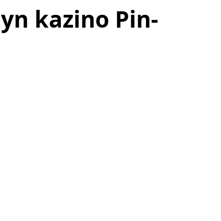
yn kazino Pin-