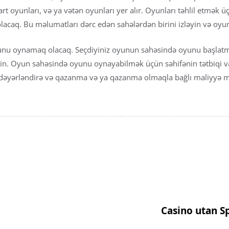
art oyunları, və ya vətən oyunları yer alır. Oyunları təhlil etmək 
 olacaq. Bu məlumatları dərc edən sahələrdən birini izləyin və oyu
yunu oynamaq olacaq. Seçdiyiniz oyunun sahəsində oyunu başlat
edin. Oyun sahəsində oyunu oynayabilmək üçün səhifənin tətbiqi və
 dəyərləndirə və qazanma və ya qazanma olmaqla bağlı maliyyə məl
Casino utan S