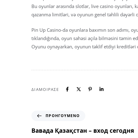
Bu oyunlar arasında slotlar, live casino oyunları, k
qazanma limitləri, və oyunun genel təhlili dəyərli
Pin Up Casino-da oyunlara baxımın son adımı, o
tıklandığında, oyun sahəsi açıla bilməsini təmin 
Oyunu oynayarkən, oyunun təklif etdiyi kreditləri
ΔΙΑΜΟΊΡΑΣΕ
ΠΡΟΗΓΟΎΜΕΝΟ
Вавада Қазақстан – вход сегодня