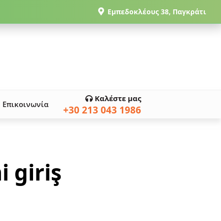
Εμπεδοκλέους 38, Παγκράτι
Καλέστε μας
Επικοινωνία
+30 213 043 1986
 giriş