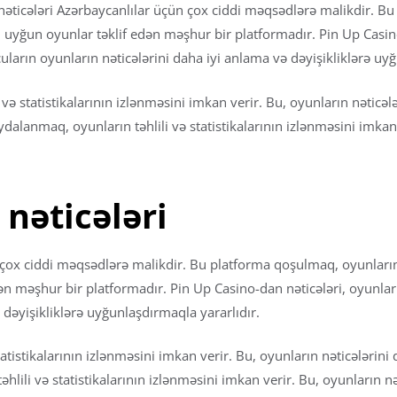
nəticələri Azərbaycanlılar üçün çox ciddi məqsədlərə malikdir. B
n uyğun oyunlar təklif edən məşhur bir platformadır. Pin Up Casin
çuların oyunların nəticələrini daha iyi anlama və dəyişikliklərə uy
və statistikalarının izlənməsini imkan verir. Bu, oyunların nəticəl
alanmaq, oyunların təhlili və statistikalarının izlənməsini imkan 
nəticələri
 çox ciddi məqsədlərə malikdir. Bu platforma qoşulmaq, oyunların
 məşhur bir platformadır. Pin Up Casino-dan nəticələri, oyunların 
ə dəyişikliklərə uyğunlaşdırmaqla yararlıdır.
statistikalarının izlənməsini imkan verir. Bu, oyunların nəticələrin
əhlili və statistikalarının izlənməsini imkan verir. Bu, oyunların n