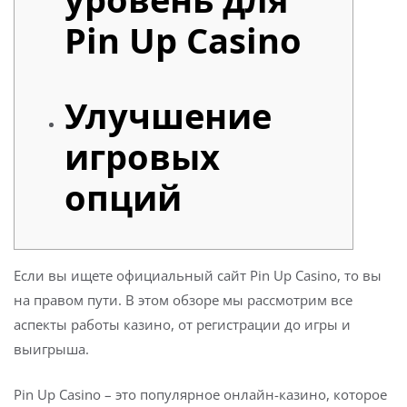
Pin Up Casino
Улучшение
игровых
опций
Если вы ищете официальный сайт Pin Up Casino, то вы
на правом пути. В этом обзоре мы рассмотрим все
аспекты работы казино, от регистрации до игры и
выигрыша.
Pin Up Casino – это популярное онлайн-казино, которое