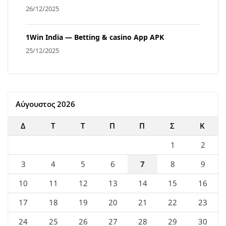
26/12/2025
1Win India — Betting & casino App APK
25/12/2025
Αύγουστος 2026
Δ
Τ
Τ
Π
Π
Σ
Κ
1
2
3
4
5
6
7
8
9
10
11
12
13
14
15
16
17
18
19
20
21
22
23
24
25
26
27
28
29
30