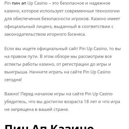
Pin
пин ап
Up Casino – это безопасное и надежное
казино, которое использует современные технологии
для обеспечения безопасности игроков. Казино имеет
официальный лиценз, выданный в соответствии с
законодательством игорного бизнеса.
Если вы ищете официальный сайт Pin Up Casino, то вы
на правом пути. В этом обзоре мы рассмотрим все
аспекты работы казино, от регистрации до игры и
выигрыша. Начните играть на сайте Pin Up Casino
сегодня!
Важно! Перед началом игры на сайте Pin Up Casino
убедитесь, что вы достигли возраста 18 лет и что игра
не запрещена в вашей стране.
Пин Ап Казино –