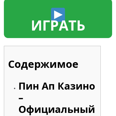
ИГРАТЬ
Содержимое
Пин Ап Казино
–
Официальный