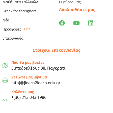
Μαθήματα Γαλλικών
Ο χώρος μας
Ακολουθήστε μας
Greek for foreigners
Νέα
Προσφορές
HOT
Επικοινωνία
Στοιχεία Επικοινωνίας
Που θα μας βρείτε
Εμπεδοκλέους 38, Παγκράτι
Στείλτε μας μήνυμα
info[@]learn2learn.edu.gr
Καλέστε μας
+(30) 213 043 1986
+(30) 694 555 6624
+(30) 697 225 2475