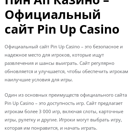
Официальный
сайт Pin Up Casino
Официальный сайт Pin Up Casino – это безопасное и
надежное место для игроков, которые ищут
развлечения и шансы выиграть. Сайт регулярно
обновляется и улучшается, чтобы обеспечить игрокам
наилучшие условия для игры.
Один из основных преимуществ официального сайта
Pin Up Casino – это доступность игр. Сайт предлагает
игрокам более 3 000 игр, включая слоты, карточные
игры, рулетку и другие. Игроки могут выбрать игру,
которая им понравится, и начать играть.