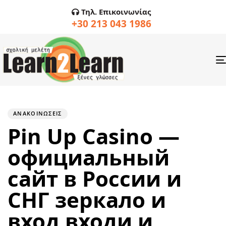
Τηλ. Επικοινωνίας
+30 213 043 1986
PUBLISHED
Author
Published
IN:
on:
ΑΝΑΚΟΙΝΩΣΕΙΣ
Pin Up Casino —
официальный
сайт в России и
СНГ зеркало и
вход входи и