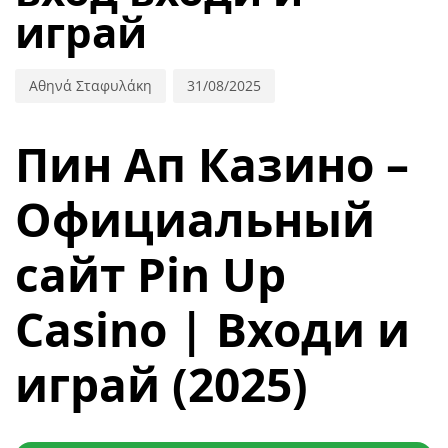
играй
Αθηνά Σταφυλάκη
31/08/2025
Пин Ап Казино –
Официальный
сайт Pin Up
Casino | Входи и
играй (2025)