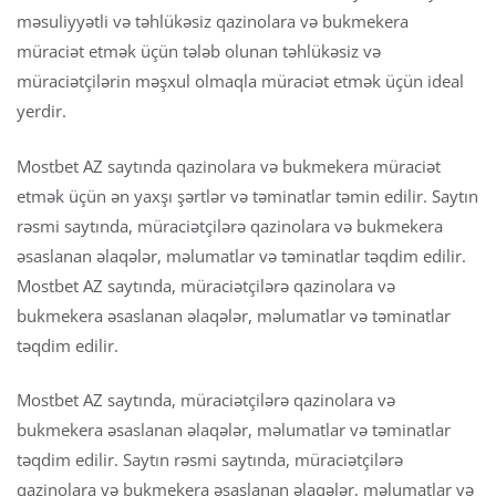
məsuliyyətli və təhlükəsiz qazinolara və bukmekera
müraciət etmək üçün tələb olunan təhlükəsiz və
müraciətçilərin məşxul olmaqla müraciət etmək üçün ideal
yerdir.
Mostbet AZ saytında qazinolara və bukmekera müraciət
etmək üçün ən yaxşı şərtlər və təminatlar təmin edilir. Saytın
rəsmi saytında, müraciətçilərə qazinolara və bukmekera
əsaslanan əlaqələr, məlumatlar və təminatlar təqdim edilir.
Mostbet AZ saytında, müraciətçilərə qazinolara və
bukmekera əsaslanan əlaqələr, məlumatlar və təminatlar
təqdim edilir.
Mostbet AZ saytında, müraciətçilərə qazinolara və
bukmekera əsaslanan əlaqələr, məlumatlar və təminatlar
təqdim edilir. Saytın rəsmi saytında, müraciətçilərə
qazinolara və bukmekera əsaslanan əlaqələr, məlumatlar və