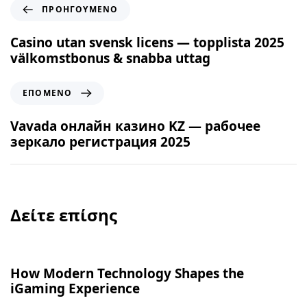
ΠΡΟΗΓΟΎΜΕΝΟ
Casino utan svensk licens — topplista 2025
välkomstbonus & snabba uttag
ΕΠΌΜΕΝΟ
Vavada онлайн казино KZ — рабочее
зеркало регистрация 2025
Δείτε επίσης
7 μήνες ago
ΑΝΑΚΟΙΝΩΣΕΙΣ
How Modern Technology Shapes the
iGaming Experience
7 μήνες ago
ΑΝΑΚΟΙΝΩΣΕΙΣ