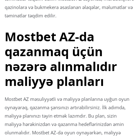
qazinolara və bukmekera əsaslanan əlaqələr, məlumatlar və
təminatlar təqdim edilir.
Mostbet AZ-da
qazanmaq üçün
nəzərə alınmalıdır
maliyyə planları
Mostbet AZ məsuliyyətli və maliyyə planlarına uyğun oyun
oynayaraq, qazanma şansınızı artırabilirsiniz. İlk adımda,
maliyyə planınızı təyin etmək lazımdır. Bu plan, sizin
maliyyə hərəkinizdən və qazanma hedeflərinizdən əmin
olunmalıdır. Mostbet AZ-da oyun oynayarkən, maliyyə