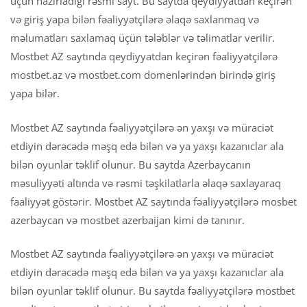
üçün hazırladığı rəsmi sayt. Bu saytda qeydiyyatdan keçirən
və giriş yapa bilən fəaliyyətçilərə əlaqə saxlanmaq və
məlumatları saxlamaq üçün tələblər və təlimatlar verilir.
Mostbet AZ saytında qeydiyyatdan keçirən fəaliyyətçilərə
mostbet.az və mostbet.com domenlərindən birində giriş
yapa bilər.
Mostbet AZ saytında fəaliyyətçilərə ən yaxşı və müraciət
etdiyin dərəcədə məşq edə bilən və ya yaxşı kazanıclar ala
bilən oyunlar təklif olunur. Bu saytda Azerbaycanın
məsuliyyəti altında və rəsmi təşkilatlarla əlaqə saxlayaraq
faaliyyət göstərir. Mostbet AZ saytında fəaliyyətçilərə mosbet
azerbaycan və mostbet azerbaijan kimi də tanınır.
Mostbet AZ saytında fəaliyyətçilərə ən yaxşı və müraciət
etdiyin dərəcədə məşq edə bilən və ya yaxşı kazanıclar ala
bilən oyunlar təklif olunur. Bu saytda fəaliyyətçilərə mostbet