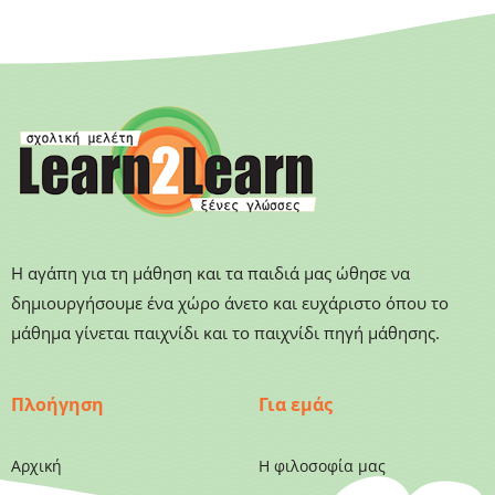
Η αγάπη για τη μάθηση και τα παιδιά μας ώθησε να
δημιουργήσουμε ένα χώρο άνετο και ευχάριστο όπου το
μάθημα γίνεται παιχνίδι και το παιχνίδι πηγή μάθησης.
Πλοήγηση
Για εμάς
Αρχική
Η φιλοσοφία μας