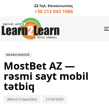
Τηλ. Επικοινωνίας
+30 213 043 1986
PUBLISHED
Author
Published
IN:
on:
ΑΝΑΚΟΙΝΩΣΕΙΣ
MostBet AZ —
rəsmi sayt mobil
tətbiq
Αθηνά Σταφυλάκη
21/06/2025