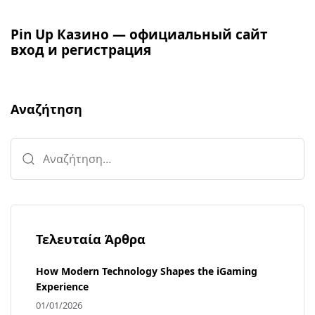
Pin Up Казино — официальный сайт
вход и регистрация
Αναζήτηση
Τελευταία Άρθρα
How Modern Technology Shapes the iGaming
Experience
01/01/2026