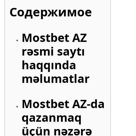
Содержимое
Mostbet AZ
rəsmi saytı
haqqında
məlumatlar
Mostbet AZ-da
qazanmaq
üçün nəzərə