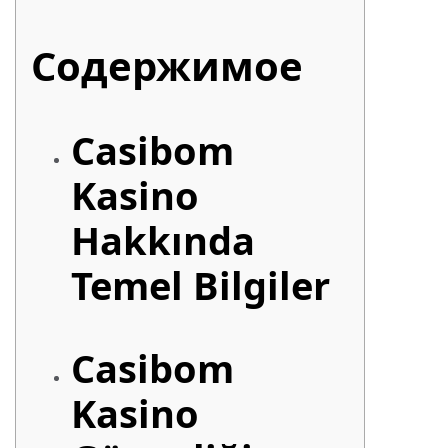
Содержимое
Casibom
Kasino
Hakkında
Temel Bilgiler
Casibom
Kasino