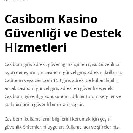
Casibom Kasino
Güvenliği ve Destek
Hizmetleri
Casibom giriş adresi, güvenliğiniz için en iyisi. Güvenli bir
oyun deneyimi için casibom güncel giriş adresini kullanın.
Cadibom veya casibom 158 giriş adresi de kullanılabilir,
ancak casibom güncel giriş adresi en güvenli seçenek.
Casibom, güvenliği konusunda ciddi bir tutum sergiler ve
kullanıcılarına güvenli bir ortam sağlar.
Casibom, kullanıcıların bilgilerini korumak için çeşitli
güvenlik önlemlerini uygular. Kullanıcı adı ve şifrelerinizi