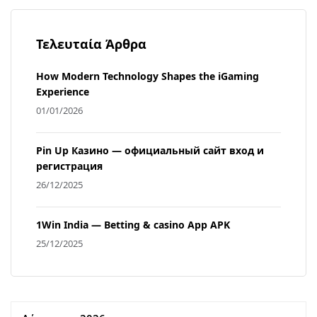
Τελευταία Άρθρα
How Modern Technology Shapes the iGaming
Experience
01/01/2026
Pin Up Казино — официальный сайт вход и
регистрация
26/12/2025
1Win India — Betting & casino App APK
25/12/2025