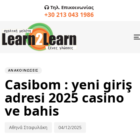
Τηλ. Επικοινωνίας
+30 213 043 1986
PUBLISHED
Author
Published
IN:
on:
ΑΝΑΚΟΙΝΩΣΕΙΣ
Casibom : yeni giriş
adresi 2025 casino
ve bahis
Αθηνά Σταφυλάκη
04/12/2025