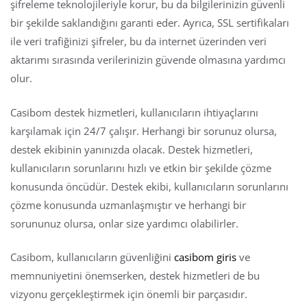
şifreleme teknolojileriyle korur, bu da bilgilerinizin güvenli
bir şekilde saklandığını garanti eder. Ayrıca, SSL sertifikaları
ile veri trafiğinizi şifreler, bu da internet üzerinden veri
aktarımı sırasında verilerinizin güvende olmasına yardımcı
olur.
Casibom destek hizmetleri, kullanıcıların ihtiyaçlarını
karşılamak için 24/7 çalışır. Herhangi bir sorunuz olursa,
destek ekibinin yanınızda olacak. Destek hizmetleri,
kullanıcıların sorunlarını hızlı ve etkin bir şekilde çözme
konusunda öncüdür. Destek ekibi, kullanıcıların sorunlarını
çözme konusunda uzmanlaşmıştır ve herhangi bir
sorununuz olursa, onlar size yardımcı olabilirler.
Casibom, kullanıcıların güvenliğini
casibom giris
ve
memnuniyetini önemserken, destek hizmetleri de bu
vizyonu gerçekleştirmek için önemli bir parçasıdır.