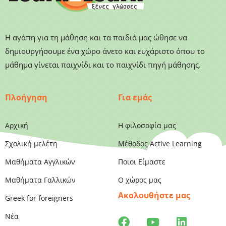
Η αγάπη για τη μάθηση και τα παιδιά μας ώθησε να
δημιουργήσουμε ένα χώρο άνετο και ευχάριστο όπου το
μάθημα γίνεται παιχνίδι και το παιχνίδι πηγή μάθησης.
Πλοήγηση
Για εμάς
Αρχική
Η φιλοσοφία μας
Σχολική μελέτη
Μέθοδος Active Learning
Μαθήματα Αγγλικών
Ποιοι Είμαστε
Μαθήματα Γαλλικών
Ο χώρος μας
Ακολουθήστε μας
Greek for foreigners
Νέα