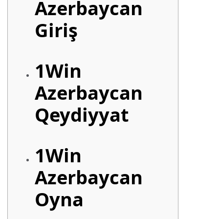
Azerbaycan
Giriş
1Win
Azerbaycan
Qeydiyyat
1Win
Azerbaycan
Oyna