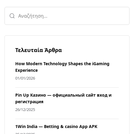
Τελευταία Άρθρα
How Modern Technology Shapes the iGaming
Experience
01/01/2026
Pin Up Казино — официальный сайт вход и
регистрация
26/12/2025
1Win India — Betting & casino App APK