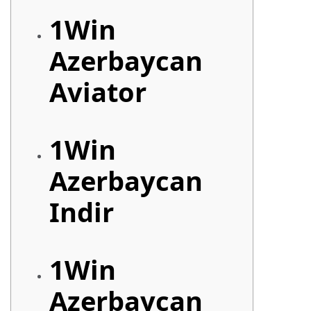
1Win
Azerbaycan
Aviator
1Win
Azerbaycan
Indir
1Win
Azerbaycan