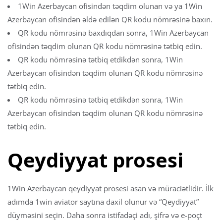
1Win Azerbaycan ofisindən təqdim olunan və ya 1Win
Azerbaycan ofisindən əldə edilən QR kodu nömrəsinə baxın.
QR kodu nömrəsinə baxdıqdan sonra, 1Win Azerbaycan
ofisindən təqdim olunan QR kodu nömrəsinə tətbiq edin.
QR kodu nömrəsinə tətbiq etdikdən sonra, 1Win
Azerbaycan ofisindən təqdim olunan QR kodu nömrəsinə
tətbiq edin.
QR kodu nömrəsinə tətbiq etdikdən sonra, 1Win
Azerbaycan ofisindən təqdim olunan QR kodu nömrəsinə
tətbiq edin.
Qeydiyyat prosesi
1Win Azerbaycan qeydiyyat prosesi asan və müraciətlidir. İlk
adımda 1win aviator saytına daxil olunur və “Qeydiyyat”
düyməsini seçin. Daha sonra istifadəçi adı, şifrə və e-poçt