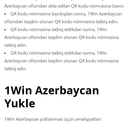
Azerbaycan ofisindən əldə edilən QR kodu nömrəsinə baxın.
QR kodu nömrəsinə baxdıqdan sonra, 1Win Azerbaycan
ofisindən təqdim olunan QR kodu nömrəsinə tətbiq edin.
QR kodu nömrəsinə tətbiq etdikdən sonra, 1Win
Azerbaycan ofisindən təqdim olunan QR kodu nömrəsinə
tətbiq edin.
QR kodu nömrəsinə tətbiq etdikdən sonra, 1Win
Azerbaycan ofisindən təqdim olunan QR kodu nömrəsinə
tətbiq edin.
1Win Azerbaycan
Yukle
1Win Azerbaycan yüklənməsi üçün əməliyyatları: