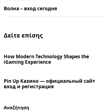
Волна – вход сегодня
Δείτε επίσης
7 μήνες ago
ΑΝΑΚΟΙΝΩΣΕΙΣ
How Modern Technology Shapes the
iGaming Experience
7 μήνες ago
ΑΝΑΚΟΙΝΩΣΕΙΣ
Pin Up Казино — официальный сайт
вход и регистрация
Αναζήτηση